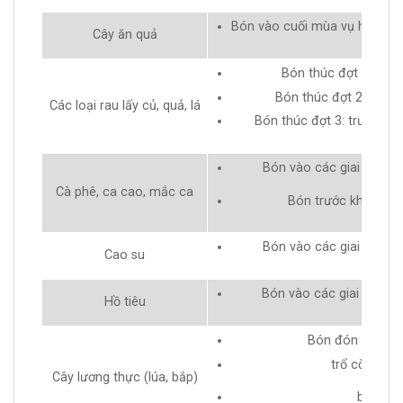
Bón vào cuối mùa vụ hoặc tr
Cây ăn quả
Bón thúc đợt 1: 3-5 n
Bón thúc đợt 2: trước 
Các loại rau lấy củ, quả, lá
Bón thúc đợt 3: trước khi
Bón vào các giai đoạn p
Cà phê, ca cao, mắc ca
Bón trước khi thu h
Bón vào các giai đoạn p
Cao su
Bón vào các giai đoạn ph
Hồ tiêu
Bón đón đòng, tr
trổ cờ, phun
Cây lương thực (lúa, bắp)
bón nuô