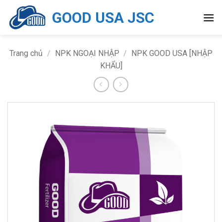
Bỏ
GOOD USA JSC
qua
nội
dung
Trang chủ
/
NPK NGOẠI NHẬP
/
NPK GOOD USA [NHẬP
KHẨU]