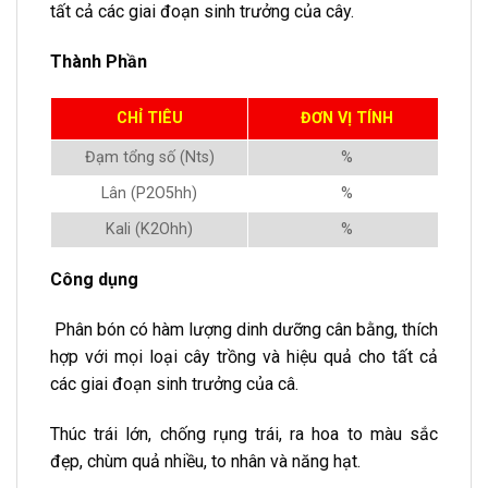
tất cả các giai đoạn sinh trưởng của cây.
Thành Phần
CHỈ TIÊU
ĐƠN VỊ TÍNH
Đạm tổng số (Nts)
%
Lân (P2O5hh)
%
Kali (K2Ohh)
%
Công dụng
Phân bón có hàm lượng dinh dưỡng cân bằng, thích
hợp với mọi loại cây trồng và hiệu quả cho tất cả
các giai đoạn sinh trưởng của câ.
Thúc trái lớn, chống rụng trái, ra hoa to màu sắc
đẹp, chùm quả nhiều, to nhân và năng hạt.