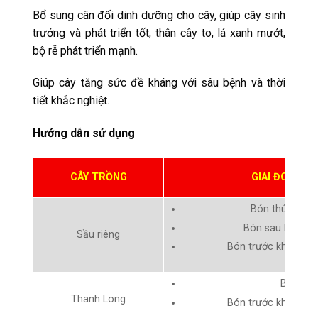
Bổ sung cân đối dinh dưỡng cho cây, giúp cây sinh
trưởng và phát triển tốt, thân cây to, lá xanh mướt,
bộ rễ phát triển mạnh.
Giúp cây tăng sức đề kháng với sâu bệnh và thời
tiết khắc nghiệt.
Hướng dẫn sử dụng
CÂY TRỒNG
GIAI ĐOẠN B
Bón thúc giai 
Bón sau khi đậu 
Sầu riêng
Bón trước khi thu h
Bón nuôi
Thanh Long
Bón trước khi thu h