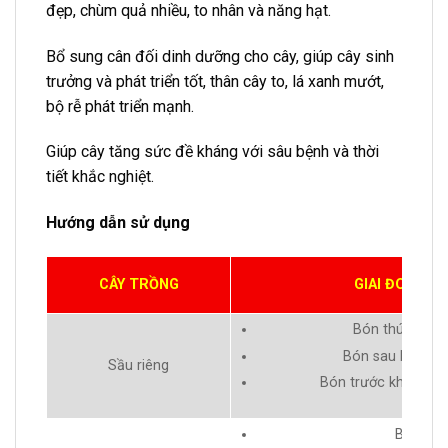
đẹp, chùm quả nhiều, to nhân và năng hạt.
Bổ sung cân đối dinh dưỡng cho cây, giúp cây sinh
trưởng và phát triển tốt, thân cây to, lá xanh mướt,
bộ rễ phát triển mạnh.
Giúp cây tăng sức đề kháng với sâu bệnh và thời
tiết khắc nghiệt.
Hướng dẫn sử dụng
CÂY TRỒNG
GIAI ĐOẠN B
Bón thúc giai 
Bón sau khi đậu 
Sầu riêng
Bón trước khi thu h
Bón nuôi