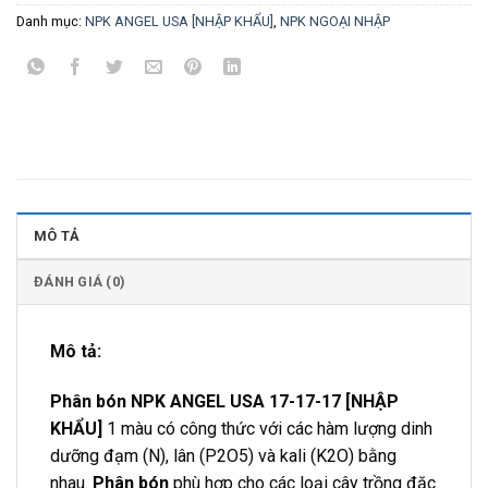
Danh mục:
NPK ANGEL USA [NHẬP KHẨU]
,
NPK NGOẠI NHẬP
MÔ TẢ
ĐÁNH GIÁ (0)
Mô tả:
Phân bón NPK
ANGEL USA 17-17-17 [NHẬP
KHẨU]
1 màu có công thức với các hàm lượng dinh
dưỡng đạm (N), lân (P2O5) và kali (K2O) bằng
nhau.
Phân bón
phù hợp cho các loại cây trồng đặc