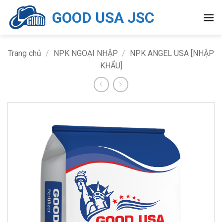
Bỏ
GOOD USA JSC
qua
nội
dung
Trang chủ
/
NPK NGOẠI NHẬP
/
NPK ANGEL USA [NHẬP
KHẨU]