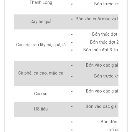
Thanh Long
Bón trước khi thu h
Bón vào cuối mùa vụ hoặc tr
Cây ăn quả
Bón thúc đợt 1: 3-5 n
Bón thúc đợt 2: trước 
Các loại rau lấy củ, quả, lá
Bón thúc đợt 3: trước khi
Bón vào các giai đoạn p
Cà phê, ca cao, mắc ca
Bón trước khi thu h
Bón vào các giai đoạn p
Cao su
Bón vào các giai đoạn ph
Hồ tiêu
Bón đón đòng, tr
trổ cờ, phun