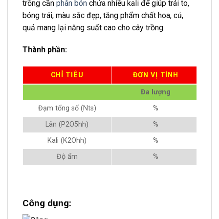
trồng cần
phân bón
chứa nhiều kali để giúp trái to,
bóng trái, màu sắc đẹp, tăng phẩm chất hoa, củ,
quả mang lại năng suất cao cho cây trồng.
Thành phần:
CHỈ TIÊU
ĐƠN VỊ TÍNH
Đa lượng
Đạm tổng số (Nts)
%
Lân (P2O5hh)
%
Kali (K2Ohh)
%
Độ ẩm
%
Công dụng: