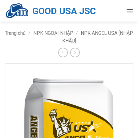
Bỏ
GOOD USA JSC
qua
nội
dung
Trang chủ
/
NPK NGOẠI NHẬP
/
NPK ANGEL USA [NHẬP
KHẨU]