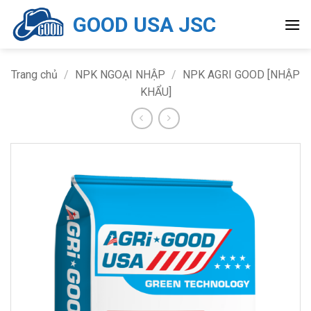
Bỏ
GOOD USA JSC
qua
nội
dung
Trang chủ
/
NPK NGOẠI NHẬP
/
NPK AGRI GOOD [NHẬP
KHẨU]