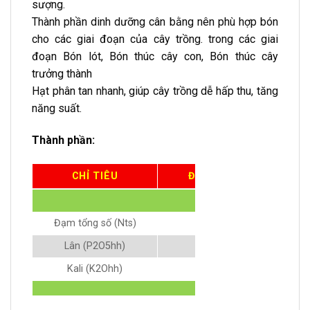
sượng.
Thành phần dinh dưỡng cân bằng nên phù hợp bón
cho các giai đoạn của cây trồng. trong các giai
đoạn Bón lót, Bón thúc cây con, Bón thúc cây
trưởng thành
Hạt phân tan nhanh, giúp cây trồng dễ hấp thu, tăng
năng suất.
Thành phần:
CHỈ TIÊU
ĐƠN VỊ TÍNH
Đa lượng
Đạm tổng số (Nts)
%
Lân (P2O5hh)
%
Kali (K2Ohh)
%