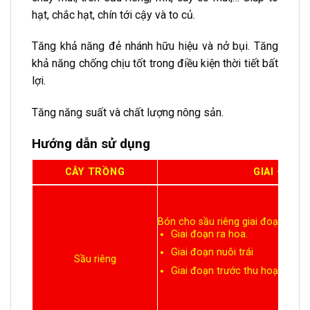
hạt, chắc hạt, chín tới cậy và to củ.
Tăng khả năng đẻ nhánh hữu hiệu và nở bụi. Tăng
khả năng chống chịu tốt trong điều kiện thời tiết bất
lợi.
Tăng năng suất và chất lượng nông sản.
Hướng dẫn sử dụng
CÂY TRỒNG
GIAI ĐOẠN
Bón cho sầu riêng giai đoạn ra hoa
Giai đoạn ra hoa.
Giai đoạn nuôi trái
Sầu riêng
Giai đoạn trước thu hoạch.