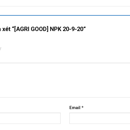
ận xét “[AGRI GOOD] NPK 20-9-20”
Email
*