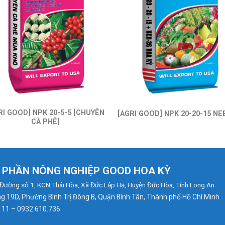
RI GOOD] NPK 20-5-5 [CHUYÊN
[AGRI GOOD] NPK 20-20-15 NE
CÀ PHÊ]
 PHẦN NÔNG NGHIỆP GOOD HOA KỲ
Đường số 1, KCN Thái Hòa, Xã Đức Lập Hạ, Huyện Đức Hòa, Tỉnh Long An.
 19D, Phường Bình Trị Đông B, Quận Bình Tân, Thành phố Hồ Chí Minh.
111 – 0932.610.736