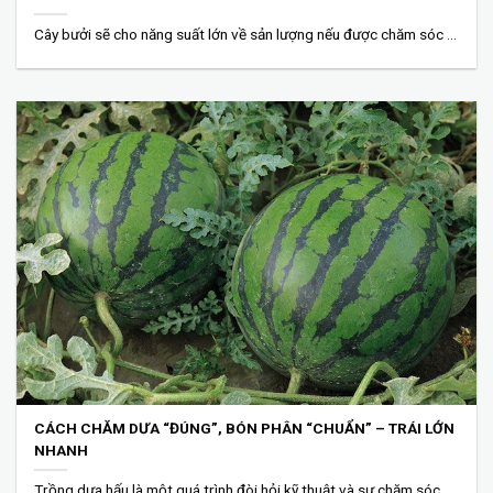
Cây bưởi sẽ cho năng suất lớn về sản lượng nếu được chăm sóc đúng...
CÁCH CHĂM DƯA “ĐÚNG”, BÓN PHÂN “CHUẨN” – TRÁI LỚN
NHANH
Trồng dưa hấu là một quá trình đòi hỏi kỹ thuật và sự chăm sóc...