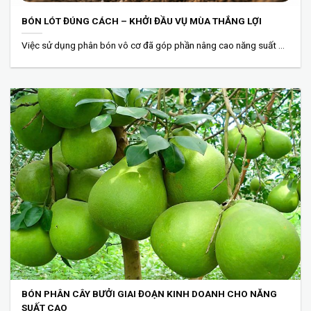
BÓN LÓT ĐÚNG CÁCH – KHỞI ĐẦU VỤ MÙA THẮNG LỢI
Việc sử dụng phân bón vô cơ đã góp phần nâng cao năng suất cây...
BÓN PHÂN CÂY BƯỞI GIAI ĐOẠN KINH DOANH CHO NĂNG
SUẤT CAO