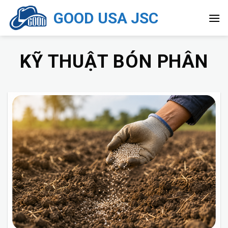
Chuyển
GOOD USA JSC
đến
nội
dung
KỸ THUẬT BÓN PHÂN