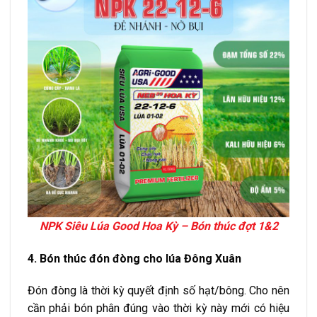
NPK Siêu Lúa Good Hoa Kỳ – Bón thúc đợt 1&2
4. Bón thúc đón đòng cho lúa Đông Xuân
Đón đòng là thời kỳ quyết định số hạt/bông. Cho nên
cần phải bón phân đúng vào thời kỳ này mới có hiệu