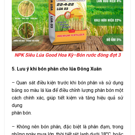
NPK Siêu Lúa Good Hoa Kỳ–Bón rước đòng đợt 3
5. Lưu ý khi bón phân cho lúa Đông Xuân
– Quan sát điều kiện trước khi bón phân và sử dụng
bảng so màu lá lúa để điều chỉnh lượng phân bón một
cách chính xác, giúp tiết kiệm và tăng hiệu quả sử
dụng
phân bón.
– Không nên bón phân, đặc biệt là phân đạm, trong
những ngày mưa lớn, thời tiết rét lạnh dưới 18°C, hoặc