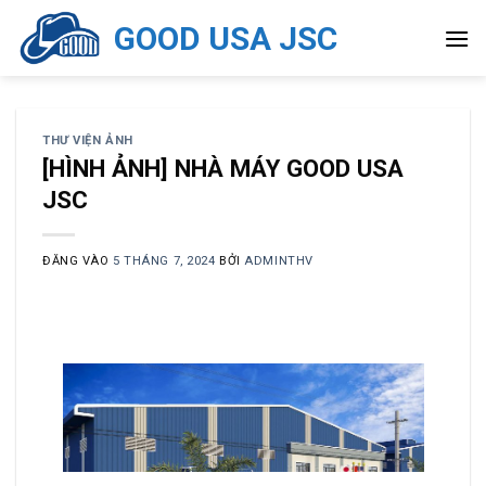
Bỏ
GOOD USA JSC
qua
nội
dung
THƯ VIỆN ẢNH
[HÌNH ẢNH] NHÀ MÁY GOOD USA
JSC
ĐĂNG VÀO
5 THÁNG 7, 2024
BỞI
ADMINTHV